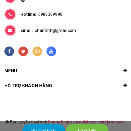
Nội,
Hotline:
0988389990
Email:
phantmh@gmail.com
MENU
HỖ TRỢ KHÁCH HÀNG
@ Bản quyền thuộc về
Phòng khám tai mũi họng chất lượng cao
Cung cấp bởi
Sapo
Gọi điện ngay
Chat zalo