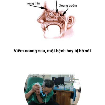
Viêm xoang sau, một bệnh hay bị bỏ sót