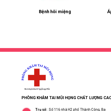
Bệnh hôi miệng
Á
PHÒNG KHÁM TAI MŨI HỌNG CHẤT LƯỢNG CA
Trụ sở:
Số 116 nhà H2 phố Thành Công, Ba