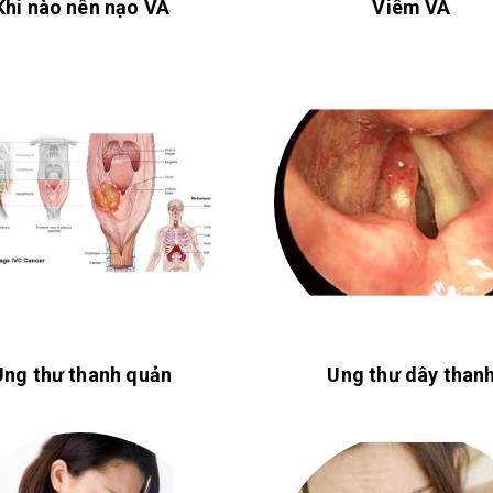
Khi nào nên nạo VA
Viêm VA
Ung thư thanh quản
Ung thư dây than