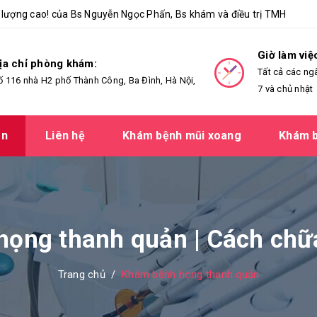
lượng cao! của Bs Nguyễn Ngọc Phấn, Bs khám và điều trị TMH
Giờ làm việ
ịa chỉ phòng khám:
Tất cả các ng
ố 116 nhà H2 phố Thành Công, Ba Đình, Hà Nội,
7 và chủ nhật
ản
Liên hệ
Khám bệnh mũi xoang
Khám b
ng thanh quản | Cách chữa, 
Trang chủ
/
Khám bệnh họng thanh quản