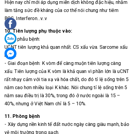
Hiện nay chỉ mới áp dụng miễn dịch không đặc hiệu, nhằm
làm tăng sức đề kháng của cơ thể nói chung như tiêm
BCG, Interferon…v..v
10. Tiên lượng phụ thuộc vào:
- Giải phẫu bệnh:
UCNT tiên lượng khả quan nhất. CS xấu vừa. Sarcome xấu
nhiều.
- Giai đoạn bệnh: K vòm để càng muộn tiên lượng càng
xấu. Tiên lượng của K vòm là khả quan vì phần lớn là uCNT
rất nhạy cảm với tia xạ và hóa chất, do đó tỉ lệ sống trên 5
năm cao hơn nhiều loại K khác. Nói chung tỉ lệ sống trên 5
năm sau điều trị là 30%, trong đó ở nước ngoài là 15 –
40%, nhưng ở Việt Nam chỉ là 5 – 10%.
11. Phòng bệnh
- Xây dựng nền kinh tế đất nước ngày càng giàu mạnh, bảo
vệ môi trường trong sạch.