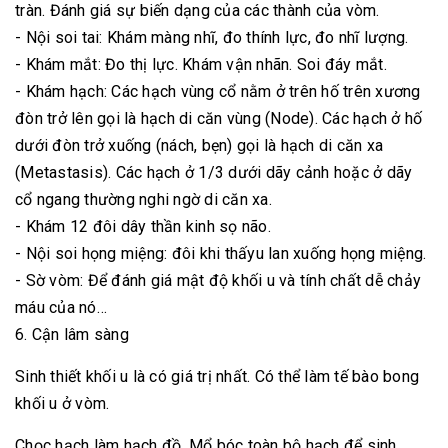
tràn. Đánh giá sự biến dạng của các thành của vòm.
- Nội soi tai: Khám màng nhĩ, đo thính lực, đo nhĩ lượng.
- Khám mắt: Đo thị lực. Khám vận nhãn. Soi đáy mắt.
- Khám hạch: Các hạch vùng cổ nằm ở trên hố trên xương
đòn trở lên gọi là hạch di căn vùng (Node). Các hạch ở hố
dưới đòn trở xuống (nách, bẹn) gọi là hạch di căn xa
(Metastasis). Các hạch ở 1/3 dưới dãy cảnh hoặc ở dãy
cổ ngang thường nghi ngờ di căn xa.
- Khám 12 đôi dây thần kinh sọ não.
- Nội soi họng miệng: đôi khi thấyu lan xuống họng miệng.
- Sờ vòm: Để đánh giá mật độ khối u và tính chất dễ chảy
máu của nó…
6. Cận lâm sàng
Sinh thiết khối u là có giá trị nhất. Có thể làm tế bào bong
khối u ở vòm.
Chọc hạch làm hạch đồ. Mổ bóc toàn bộ hạch để sinh