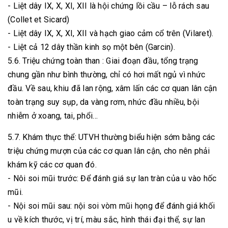
- Liệt dây IX, X, XI, XII là hội chứng lồi cầu – lỗ rách sau
(Collet et Sicard)
- Liệt dây IX, X, XI, XII và hạch giao cảm cổ trên (Vilaret).
- Liệt cả 12 dây thần kinh sọ một bên (Garcin).
5.6. Triệu chứng toàn than : Giai đoạn đầu, tổng trạng
chung gần như bình thường, chỉ có hơi mất ngủ vì nhức
đầu. Về sau, khiu đã lan rộng, xâm lấn các cơ quan lân cận
toàn trạng suy sụp, da vàng rơm, nhức đầu nhiều, bội
nhiễm ở xoang, tai, phổi…
5.7. Khám thực thể: UTVH thường biểu hiện sớm bằng các
triệu chứng mượn của các cơ quan lân cận, cho nên phải
khám kỹ các cơ quan đó.
- Nôi soi mũi trước: Để đánh giá sự lan tràn của u vào hốc
mũi.
- Nội soi mũi sau: nội soi vòm mũi họng để đánh giá khối
u về kích thước, vị trí, màu sắc, hình thái đại thể, sự lan