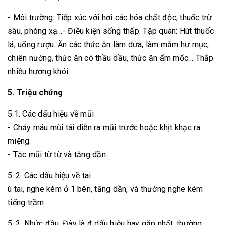
- Môi trường: Tiếp xúc với hơi các hóa chất độc, thuốc trừ
sâu, phóng xạ…- Điều kiện sống thấp. Tập quán: Hút thuốc
lá, uống rượu. Ăn các thức ăn làm dưa, làm mắm hư mục;
chiên nướng, thức ăn có thầu dầu, thức ăn ẩm mốc… Thắp
nhiều hương khói.
5. Triệu chứng
5.1. Các dấu hiệu về mũi
- Chảy máu mũi tái diễn ra mũi trước hoặc khịt khạc ra
miệng.
- Tắc mũi từ từ và tăng dần.
5..2. Các dấu hiệu về tai
ù tai, nghe kém ở 1 bên, tăng dần, và thường nghe kém
tiếng trầm.
5..3. Nhức đầu: Đây là đ dấu hiệu hay gặp nhất, thường