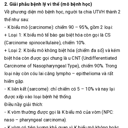
2. Giải phẫu bệnh lý vi thể (mô bệnh học)
Về phương diện mô bệnh học, người ta chia UTVH thành 2
thể như sau:
- K biểu mô (carcinome): chiếm 90 – 95%, gồm 2 loại:
+ Loại 1: K biểu mô tế bào gai biệt hóa còn gọi là CS
(Carcinome spinocellulaire), chiếm 10%.
+ Loại 2: K biểu mô không biệt hóa (chiếm đa số) và kém
biệt hóa còn được gọi chung là u CNT (Undifferentiated
Carcinome of Nasopharyngeal Type), chiếm 90%. Trong
loại này còn cóu lai căng lympho – epithelioma và rất
hiếm gặp.
- K liên kết (sarcome): chỉ chiếm có 5 – 10% và nay lại
được xếp vào loại bệnh hệ thống.
Điều nầy giải thích:
- K vòm thường được gọi là K biểu mô của vòm (NPC:
naso – pharyngeal carcinoma).
- K vòm có tiên lượng khả quan vì K biểu mô không hoặc