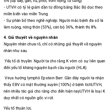
VN (dạ dày, gan, vú, phổi, vòm họng, tử cung).
- UTVH có tỷ lệ giảm dần từ đồng bằng Bắc Bộ dọc theo
miền biển vào miền Trung.
- Sự phân bố theo nghề nghiệp: Người mắc bệnh đa số là
làm ruộng, nông thôn (53%), cán bộ 36%, thành thị 8%.
4. Giả thuyết về nguyên nhân
Nguyên nhân chưa rõ, chỉ có những giả thuyết về nguyên
nhân như sau.
Yếu tố di truyền: Người ta cho rằng K vòm có sự liên quan
đến yếu tố kháng nguyên bạch cầu người (HLA).
Virus hướng lymphô Epstein Barr: Gần đây người ta nhận
thấy EBV có mặt thường xuyên (100%) ở bệnh tíchUTVH,
nên nhiều tác giả cho rằng cho đến hiện nayUTVH là loại K
duy nhất có nguồn gốc vi rút.
Yếu tố thuận lợi,