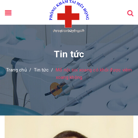
Tin tức
Trang chủ
/
Tin tức
/
Mổ nội soi xoang có khỏi được viêm
xoang không