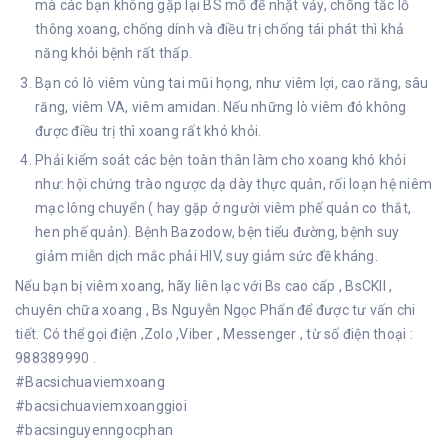
mà các bạn không gặp lại BS mổ để nhặt vảy, chống tắc lỗ
thông xoang, chống dính và điều trị chống tái phát thì khả
năng khỏi bệnh rất thấp.
Bạn có lò viêm vùng tai mũi họng, như viêm lợi, cao răng, sâu
răng, viêm VA, viêm amidan. Nếu những lò viêm đó không
được điều trị thì xoang rất khó khỏi.
Phải kiểm soát các bện toàn thân làm cho xoang khó khỏi
như: hội chứng trào ngược dạ dày thực quản, rối loạn hệ niêm
mạc lông chuyển ( hay gặp ở người viêm phế quản co thắt,
hen phế quản). Bệnh Bazodow, bện tiểu đường, bệnh suy
giảm miễn dịch mắc phải HIV, suy giảm sức đề kháng.
Nếu bạn bị viêm xoang, hãy liên lạc với Bs cao cấp , BsCKII ,
chuyên chữa xoang , Bs Nguyễn Ngọc Phấn để được tư vấn chi
tiết. Có thể gọi điện ,Zolo ,Viber , Messenger , từ số điện thoại :
988389990 .
#Bacsichuaviemxoang
#bacsichuaviemxoanggioi
#bacsinguyenngocphan