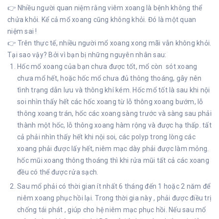
👉 Nhiều người quan niệm rằng viêm xoang là bệnh không thể
chửa khỏi. Kể cả mổ xoang cũng không khỏi. Đó là một quan
niệm sai !
👉 Trên thực tế, nhiều người mổ xoang xong mãi vẫn không khỏi.
Tại sao vậy? Bởi vì bạn bị những nguyên nhân sau:
Hốc mổ xoang của bạn chưa được tốt, mổ còn sót xoang
chưa mổ hết, hoặc hốc mổ chưa đủ thông thoáng, gây nên
tình trạng dẫn lưu và thông khí kém. Hốc mổ tốt là sau khi nội
soi nhìn thấy hết các hốc xoang từ lỗ thông xoang bướm, lỗ
thông xoang trán, hốc các xoang sàng trước và sàng sau phải
thành một hốc, lỗ thông xoang hàm rộng và được hạ thấp. tất
cả phải nhìn thấy hết khi nội soi, các polyp trong lòng các
xoang phải được lấy hết, niêm mạc dày phải được làm mỏng.
hốc mũi xoang thông thoáng thì khi rửa mũi tất cả các xoang
đều có thể được rửa sạch.
Sau mổ phải có thời gian ít nhất 6 tháng đến 1 hoặc 2 năm để
niêm xoang phục hồi lại. Trong thời gia này , phải được điều trị
chống tái phát , giúp cho hệ niêm mạc phục hồi. Nếu sau mổ