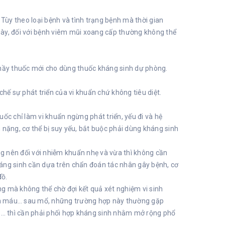
 Tùy theo loại bệnh và tình trạng bệnh mà thời gian
gày, đối với bệnh viêm mũi xoang cấp thường không thể
thầy thuốc mới cho dùng thuốc kháng sinh dự phòng.
hế sự phát triển của vi khuẩn chứ không tiêu diệt.
ốc chỉ làm vi khuẩn ngừng phát triển, yếu đi và hệ
 nặng, cơ thể bị suy yếu, bắt buộc phải dùng kháng sinh
ộng nên đối với nhiễm khuẩn nhẹ và vừa thì không cần
kháng sinh cần dựa trên chẩn đoán tác nhân gây bệnh, cơ
đồ.
g mà không thể chờ đợi kết quả xét nghiệm vi sinh
ẩn máu… sau mổ, những trường hợp này thường gặp
… thì cần phải phối hợp kháng sinh nhằm mở rộng phổ