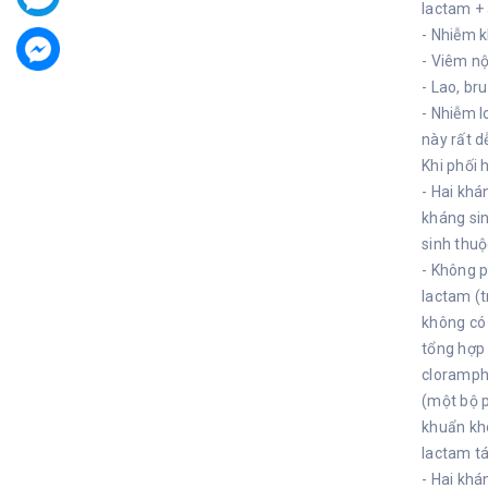
lactam + 
- Nhiễm k
- Viêm n
- Lao, br
- Nhiễm l
này rất d
Khi phối 
- Hai khá
kháng sin
sinh thuộ
- Không p
lactam (t
không có 
tổng hợp 
cloramph
(một bộ p
khuẩn khô
lactam t
- Hai khá