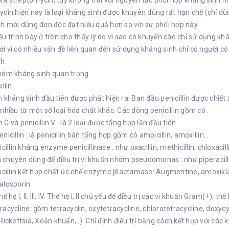
n và streptomycin, tuy không trái với nguyên tắc phối hợp kháng sinh
cin hiện nay là loại kháng sinh được khuyên dùng rất hạn chế (chỉ dùn
h mới dùng đơn độc đạt hiệu quả hơn so với sự phối hợp này.
u trình bày ở trên cho thấy lý do vì sao có khuyến cáo chỉ sử dụng kh
 Bởi vì có nhiều vấn đề liên quan đến sử dụng kháng sinh chỉ có người 
h.
hóm kháng sinh quan trọng
llin
 kháng sinh đầu tiên được phát hiện ra. Ban đầu penicillin được chiết 
nhiều từ một số loại hóa chất khác. Các dòng penicillin gồm có :
in G và penicillin V : là 2 loại được tổng hợp lần đầu tiên.
nicillin : là penicillin bán tổng hợp gồm có ampicillin, amoxillin…
cillin kháng enzyme penicillinase : như oxacillin, methicillin, chloxacil
in chuyên dùng để điều trị vi khuẩn nhóm pseudomonas : như piperacillin, 
icillin kết hợp chất ức chế enzyme βlactamase: Augmentine, amoxikl
alosporin
ế hệ I, II, III, IV. Thế hệ I, II chủ yếu để điều trị các vi khuẩn Gram(+); thế
acycline: gồm tetracyclin, oxytetracycline, chlorotetracycline, doxyc
Rickettsia, Xoắn khuẩn,..). Chỉ định điều trị bằng cách kết hợp với các k