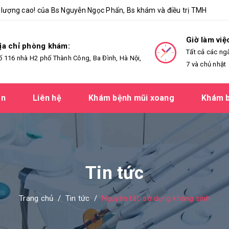
lượng cao! của Bs Nguyễn Ngọc Phấn, Bs khám và điều trị TMH
Giờ làm việ
ịa chỉ phòng khám:
Tất cả các ng
ố 116 nhà H2 phố Thành Công, Ba Đình, Hà Nội,
7 và chủ nhật
ản
Liên hệ
Khám bệnh mũi xoang
Khám b
Tin tức
Trang chủ
/
Tin tức
/
Nguyên tắc sử dụng kháng sinh