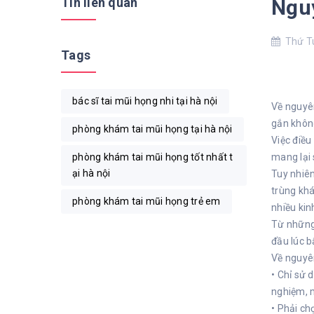
Tin liên quan
Nguy
Thứ Tu
Tags
bác sĩ tai mũi họng nhi tại hà nội
Về nguyên
gắn không
phòng khám tai mũi họng tại hà nội
Việc điều
phòng khám tai mũi họng tốt nhất t
mang lại 
ại hà nội
Tuy nhiên
trùng khá
phòng khám tai mũi họng trẻ em
nhiều kin
Từ những 
đầu lúc b
Về nguyên
• Chỉ sử 
nghiệm, 
• Phải ch