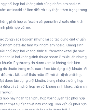
hông phối hợp hai kháng sinh cùng nhóm aminosid vì
nhóm aminosid sẽ làm điếc và suy thận trầm trọng trong
ông phối hợp cefoxitin với penicillin vì cefoxitin kích
inh phối hợp với nó.
c động vào ribosom nhưng lại có tác dụng diệt khuẩn
huốc nhóm beta-lactam với nhóm aminosid. Kháng sinh
huốc phối hợp hai kháng sinh: sulfamethoxazol (là một
thoprin là hai kháng sinh thuộc nhóm kìm khuẩn nhưng
iệt khuẩn. Erythromycin được xem là kháng sinh kìm
g độ thuốc trong máu cao sẽ có tác dụng diệt khuẩn. Vì
điều vừa kể, ta sẽ thắc mắc đối với chỉ định phối hợp
 đạt được tác dụng diệt khuẩn, trong nhiều trường hợp
 điều trị vẫn phối hợp nó với kháng sinh khác, thậm chí
lferycin.
hối hợp này hoàn toàn phù hợp với nguyên tắc phối hợp
ày có thật sự cần thiết hay không). Còn vấn đề phối hợp