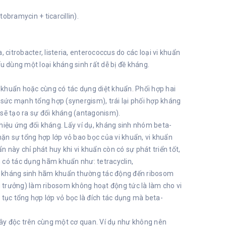
obramycin + ticarcillin).
 citrobacter, listeria, enterococcus do các loại vi khuẩn
u dùng một loại kháng sinh rất dễ bị đề kháng.
khuẩn hoặc cùng có tác dụng diệt khuẩn. Phối hợp hai
sức mạnh tổng hợp (synergism), trái lại phối hợp kháng
 sẽ tạo ra sự đối kháng (antagonism).
hiệu ứng đối kháng. Lấy ví dụ, kháng sinh nhóm beta-
hặn sự tổng hợp lớp vỏ bao bọc của vi khuẩn, vi khuẩn
n này chỉ phát huy khi vi khuẩn còn có sự phát triển tốt,
 có tác dụng hãm khuẩn như: tetracyclin,
vì kháng sinh hãm khuẩn thường tác động đến ribosom
ng trưởng) làm ribosom không hoạt động tức là làm cho vi
 tục tổng hợp lớp vỏ bọc là đích tác dụng mà beta-
ây độc trên cùng một cơ quan. Ví dụ như không nên