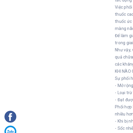
tác dụng 
Việc phối
thuốc cao
thuốc ức 
màng não
Để làm gi
trong gia
Như vậy, 
quả chữa 
các kháng
KHI NÀO 
Sự phối 
- Mở rộn
- Loại tr
- Đạt đư
Phối hợp 
nhiều hơn
- Khi bị 
- Sốc nhi