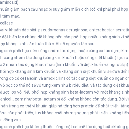
aminosid).
huẩn giảm bạch cầu hoặc bị suy giảm miễn dịch (có khi phải phối hợp t
ội tâm mạc,
ucellose
oại vi khuẩn đặc biệt: pseudomonas aeruginosa, enterobacter, serratia,
ễ đột biến tạo chủng đề kháng nên cần phối hợp nhiều kháng sinh vì nế
hợp kháng sinh cần tuân thủ một số nguyên tắc sau:
ng sinh phối hợp nên cùng nhóm tác dụng, hoặc cùng có tác dụng kìm 
h cùng nhóm tác dụng (cùng kìm khuẩn hoặc cùng diệt khuẩn) tạo ra 
c 2 nhóm tác dụng khác nhau (kìm khuẩn với diệt khuẩn và ngược lại)
hối hợp kháng sinh kìm khuẩn và kháng sinh diệt khuẩn vì sẽ đưa đến 
rong đó có cefalexin và amoxicillin) có tác dụng diệt khuẩn do ngăn c
vỏ bọc cơ thể nó sẽ vỡ tung xem như bị tiêu diệt, và tác dụng diệt khuẩ
được lớp vỏ. Nếu phối hợp kháng sinh beta-lactam với một kháng sinh
enicol… xem như beta-lactam bị đối kháng không còn tác dụng. Bởi 
hận trong cơ thể vi khuẩn giúp nó tổng hợp protein để phát triển, tă
ng còn phát triển, tuy không chết nhưng ngưng phát triển, không tiếp
ác động vào.
ng sinh phối hợp không thuộc cùng một cơ chế tác dụng hoặc không g