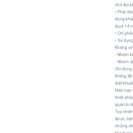
chờ đợi k
• Phải dù
dùng khán
dưới 14 n
• Chỉ phố
• Sử dụng
Kháng si
- Nhóm kì
- Nhóm di
Chỉ dùng 
thống đề 
diệt khuẩ
Hiện nay 
thiết phả
quan bị n
Tuy nhiên
được; bệ
những ch