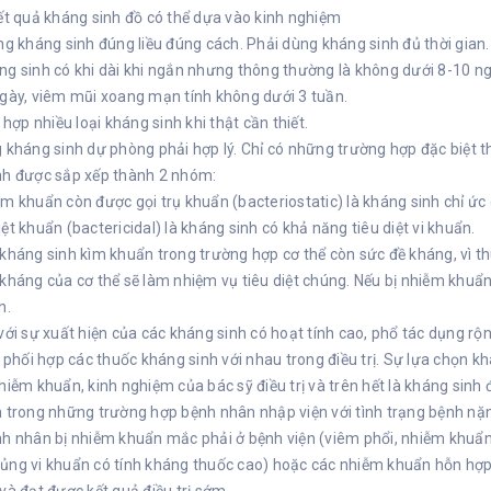
ết quả kháng sinh đồ có thể dựa vào kinh nghiệm
ng kháng sinh đúng liều đúng cách. Phải dùng kháng sinh đủ thời gian.
g sinh có khi dài khi ngắn nhưng thông thường là không dưới 8-10 n
gày, viêm mũi xoang mạn tính không dưới 3 tuần.
i hợp nhiều loại kháng sinh khi thật cần thiết.
 kháng sinh dự phòng phải hợp lý. Chỉ có những trường hợp đặc biệt 
nh được sắp xếp thành 2 nhóm:
m khuẩn còn được gọi trụ khuẩn (bacteriostatic) là kháng sinh chỉ ức c
ệt khuẩn (bactericidal) là kháng sinh có khả năng tiêu diệt vi khuẩn.
kháng sinh kìm khuẩn trong trường hợp cơ thể còn sức đề kháng, vì thu
kháng của cơ thể sẽ làm nhiệm vụ tiêu diệt chúng. Nếu bị nhiễm khuẩn
n.
với sự xuất hiện của các kháng sinh có hoạt tính cao, phổ tác dụng r
i phối hợp các thuốc kháng sinh với nhau trong điều trị. Sự lựa chọn 
hiễm khuẩn, kinh nghiệm của bác sỹ điều trị và trên hết là kháng sinh 
 trong những trường hợp bệnh nhân nhập viện với tình trạng bệnh nặn
nh nhân bị nhiễm khuẩn mắc phải ở bệnh viện (viêm phổi, nhiễm khu
ủng vi khuẩn có tính kháng thuốc cao) hoặc các nhiễm khuẩn hỗn hợp