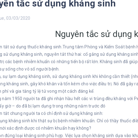
ên tắc sử dụng kháng sinh
e, 03/03/2020
Nguyên tắc sử dụng k
 tắt sử dụng thuốc kháng sinh.Trung tâm Phòng và Kiểm Soát bệnh Ho
 sử dụng kháng sinh, nguyên tắt thứ hai: cố gắng sử dụng kháng sinh
 trị các bệnh nhiễm khuẩn có những tiến bộ rất lớn. Kháng sinh đã giú
sự sống cho vô số người bệnh.
, sự lạm dụng kháng sinh, sử dụng kháng sinh khi không cần thiết (như
ng kháng sinh, gây khó khăn và tốn kém cho việc điều trị. Nó đã gây 
h phí và gia tăng tỷ lệ tử vong một cách đáng kể.
năm 1950 người ta đã ghi nhận hầu hết các vi trùng đều kháng với Pe
ấy giờ – do đã bị lạm dụng trong những năm trước đó
 tắt chung người ta có chỉ định sử dụng kháng sinh:
dụng kháng sinh khi thật sự bị bệnh nhiễm khuẩn. Chỉ có thầy thuốc đi
mới xác định được có nhiễm khuẩn hay không?
ọn đúng loại kháng sinh phù hợp. Việc lựa chọn kháng sinh dựa vào kh