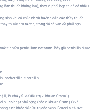
 nhưng được khuyến cáo không nên dùng bởi vì
g làm thuốc kháng lao), thay vì phối hợp ta đã có nhiều
áng sinh khi có chỉ định và hướng dẫn của thầy thuốc
có thầy thuốc am tường, trong đó có vấn đề phối hợp
xuất từ nấm penicillium notatum. Bây giờ penicillin được
lin…
cacbercillin, ticarcillin.
av…
 hệ III, IV chủ yếu để điều trị vi khuẩn Gram(-).
yclin… có hoạt phổ rộng (các vi khuẩn Gram (+) và
háng sinh khác để điều trị các bệnh: Brucella, tả, sốt