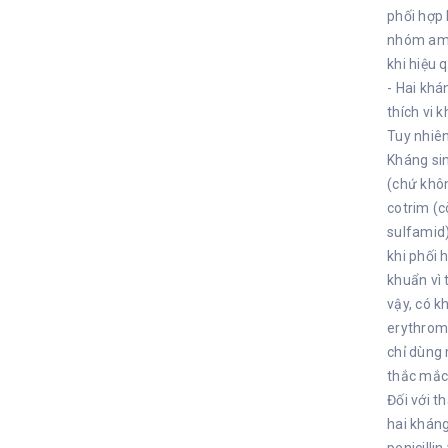
phối hợp 
nhóm amin
khi hiệu 
- Hai khá
thích vi 
Tuy nhiên
Kháng si
(chứ khôn
cotrim (c
sulfamid
khi phối 
khuẩn vì 
vậy, có k
erythromy
chỉ dùng 
thắc mắc 
Đối với t
hai kháng