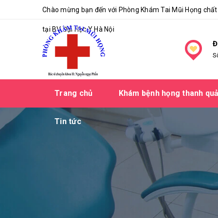
Chào mừng bạn đến với Phòng Khám Tai Mũi Họng chất 
tại BV Đại Học Y Hà Nội
Đ
S
Trang chủ
Khám bệnh họng thanh qu
Tin tức