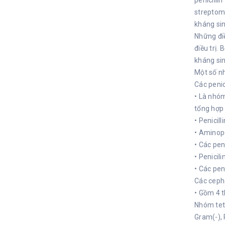
penicilli
streptomy
kháng sin
Những điề
điều trị.
kháng sin
Một số n
Các penici
• Là nhóm
tổng hợp 
• Penicill
• Aminope
• Các peni
• Penicil
• Các pen
Các ceph
• Gồm 4 th
Nhóm tetr
Gram(-), 