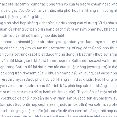
hai beta-lactam vì cùng tác động trên vỏ của tế bào vi khuẩn hoặc k
osid gây độc đối với tai và thận, nếu phối hợp hai kháng sinh cùng 
quả trị bệnh lại không tăng.
ng sinh phối hợp không kích thích sự đề kháng của vi trùng. Ví dụ như kh
khuẩn đề kháng với penicillin bằng cách tiết ra enzym phân hủy kháng s
, cần lưu ý một số trường hợp đặc biệt:
nh nhóm aminosid (như streptomycin, gentamycin, kanamycin…) tuy tá
g có tác dụng kìm khuẩn như tetracyclin). Vì vậy, có thể phối hợp t
òn gọi là cotrimoxazol, biệt dược thông dụng là bactrim) thực sự là t
) với một kháng sinh khác là trimethoprim. Sulfamethoxazol và trime
hợp trong Cotrim thì lại đạt được tác dụng hiệp đồng (synergism) là d
tác động trên ribosom của vi khuẩn nhưng nếu khi dùng, đạt được nồn
hi erythromycin được phối hợp với kháng sinh diệt khuẩn. Nếu không rõ 
cin với cotrim (cotrim như đã trình bày, phối hợp sẵn hai kháng sinh
một mình cotrim đủ để trị bệnh nhiễm khuẩn). Tuy nhiên, có một số nhà
với thuốc đã phối hợp sẵn do Việt Nam sản xuất có tên erybactrim, su
hắc mắc về sự phối hợp cephalexin (hoặc amoxicillin) với cotrim, sự p
 sinh cùng loại diệt khuẩn (chỉ có vấn đề cần xem xét là sự phối hợp n