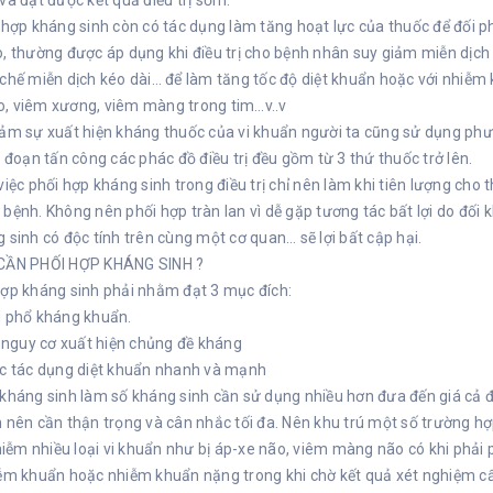
và đạt được kết quả điều trị sớm.
 hợp kháng sinh còn có tác dụng làm tăng hoạt lực của thuốc để đối 
, thường được áp dụng khi điều trị cho bệnh nhân suy giảm miễn dịc
chế miễn dịch kéo dài… để làm tăng tốc độ diệt khuẩn hoặc với nhiễm
, viêm xương, viêm màng trong tim…v..v
ảm sự xuất hiện kháng thuốc của vi khuẩn người ta cũng sử dụng phươ
i đoạn tấn công các phác đồ điều trị đều gồm từ 3 thứ thuốc trở lên.
việc phối hợp kháng sinh trong điều trị chỉ nên làm khi tiên lượng ch
bệnh. Không nên phối hợp tràn lan vì dễ gặp tương tác bất lợi do đối 
 sinh có độc tính trên cùng một cơ quan… sẽ lợi bất cập hại.
CẦN PHỐI HỢP KHÁNG SINH ?
hợp kháng sinh phải nhằm đạt 3 mục đích:
g phổ kháng khuẩn.
ừ nguy cơ xuất hiện chủng đề kháng
ợc tác dụng diệt khuẩn nhanh và mạnh
kháng sinh làm số kháng sinh cần sử dụng nhiều hơn đưa đến giá cả điề
 nên cần thận trọng và cân nhắc tối đa. Nên khu trú một số trường hợ
nhiễm nhiều loại vi khuẩn như bị áp-xe não, viêm màng não có khi phải 
ễm khuẩn hoặc nhiễm khuẩn nặng trong khi chờ kết quả xét nghiệm cấ