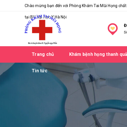
Chào mừng bạn đến với Phòng Khám Tai Mũi Họng chất 
tại BV Đại Học Y Hà Nội
Đ
S
Trang chủ
Khám bệnh họng thanh qu
Tin tức