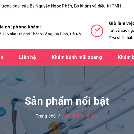
lượng cao! của Bs Nguyễn Ngọc Phấn, Bs khám và điều trị TMH
Giờ làm việ
ịa chỉ phòng khám:
Tất cả các ng
ố 116 nhà H2 phố Thành Công, Ba Đình, Hà Nội,
7 và chủ nhật
ản
Liên hệ
Khám bệnh mũi xoang
Khám b
Sản phẩm nổi bật
Trang chủ
/
Sản phẩm nổi bật