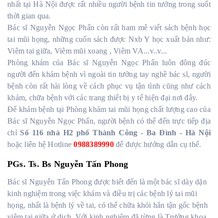
nhất tại Hà Nội được rất nhiều người bệnh tin tưởng trong suốt
thời gian qua.
Bác sĩ Nguyễn Ngọc Phấn còn rất ham mê viết sách bệnh học
tai mũi họng, những cuốn sách được Nxb Y học xuất bản như:
Viêm tai giữa, Viêm mũi xoang , Viêm VA...v..v...
Phòng khám của Bác sĩ Nguyễn Ngọc Phấn luôn đông đúc
người đến khám bệnh vì ngoài tin tưởng tay nghề bác sĩ, người
bệnh còn rất hài lòng về cách phục vụ tận tình cũng như cách
khám, chữa bệnh với các trang thiết bị y tế hiện đại nơi đây.
Để khám bệnh tại Phòng khám tai mũi họng chất lượng cao của
Bác sĩ Nguyễn Ngọc Phấn, người bệnh có thể đến trực tiếp địa
chỉ
Số 116 nhà H2 phố Thành Công - Ba Đình - Hà Nội
hoặc liên hệ Hotline
0988389990
để được hướng dẫn cụ thể.
PGs. Ts. Bs Nguyễn Tấn Phong
Bác sĩ Nguyễn Tấn Phong được biết đến là một bác sĩ dày dặn
kinh nghiệm trong việc khám và điều trị các bệnh lý tai mũi
họng, nhất là bệnh lý về tai, có thể chữa khỏi hẳn tận gốc bệnh
viêm tai giữa ứ dịch. Với kinh nghiệm đã từng là Trưởng khoa