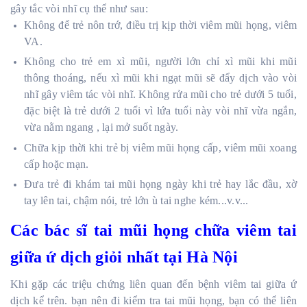
gây tắc vòi nhĩ cụ thể như sau:
Không để trẻ nôn trớ, điều trị kịp thời viêm mũi họng, viêm
VA.
Không cho trẻ em xì mũi, người lớn chỉ xì mũi khi mũi
thông thoáng, nếu xì mũi khi ngạt mũi sẽ đẩy dịch vào vòi
nhĩ gây viêm tác vòi nhĩ. Không rửa mũi cho trẻ dưới 5 tuổi,
đặc biệt là trẻ dưới 2 tuổi vì lứa tuổi này vòi nhĩ vừa ngắn,
vừa nằm ngang , lại mở suốt ngày.
Chữa kịp thời khi trẻ bị viêm mũi họng cấp, viêm mũi xoang
cấp hoặc mạn.
Đưa trẻ đi khám tai mũi họng ngày khi trẻ hay lắc đầu, xờ
tay lên tai, chậm nói, trẻ lớn ù tai nghe kém...v.v...
Các bác sĩ tai mũi họng chữa viêm tai
giữa ứ dịch giỏi nhất tại Hà Nội
Khi gặp các triệu chứng liên quan đến bệnh viêm tai giữa ứ
dịch kể trên. bạn nên đi kiểm tra tai mũi họng, bạn có thể liên