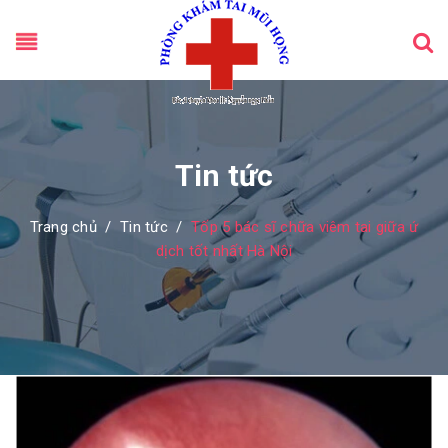
Tin tức
Trang chủ
/
Tin tức
/
Tốp 5 bác sĩ chữa viêm tai giữa ứ
dịch tốt nhất Hà Nội