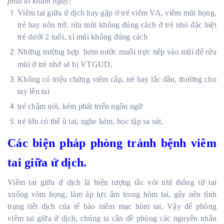
phải đi khám ngay?
Viêm tai giữa ứ dịch hay gặp ở trẻ viêm VA, viêm mũi họng,
trẻ hay nôn trớ, rửa mũi không đúng cách ở trẻ nhỏ đặc biệt
trẻ dưới 2 tuổi, xì mũi không đúng cách
Những trường hợp bơm nước muối trực tiếp vào mũi để rửa
mũi ở trẻ nhở sẽ bị VTGUD,
Không có triệu chứng viêm cấp, trẻ hay lắc đầu, thường cho
tay lên tai
trẻ chậm nói, kém phát triển ngôn ngữ
trẻ lớn có thể ù tai, nghe kém, học tập sa sút.
Các biện pháp phòng tránh bệnh viêm
tai giữa ứ dịch.
Viêm tai giữa ứ dịch là hiện tượng tắc vòi nhĩ thông từ tai
xuống vòm họng, làm áp lực âm trong hòm tai, gây nên tình
trạng tiết dịch của tế bào niêm mạc hòm tai. Vậy để phòng
viêm tai giữa ứ dịch, chúng ta cần đề phòng các nguyên nhân