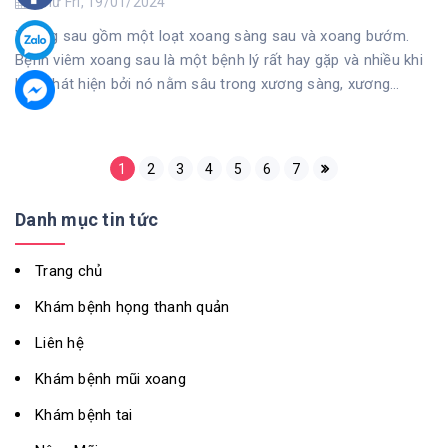
Thứ Fri, 19/01/2024
Xoang sau gồm một loạt xoang sàng sau và xoang bướm.
Bệnh viêm xoang sau là một bệnh lý rất hay gặp và nhiều khi
khó phát hiện bởi nó nằm sâu trong xương sàng, xương
bướm ở sâu trong hốc ...
1
2
3
4
5
6
7
Danh mục tin tức
Trang chủ
Khám bệnh họng thanh quản
Liên hệ
Khám bệnh mũi xoang
Khám bệnh tai