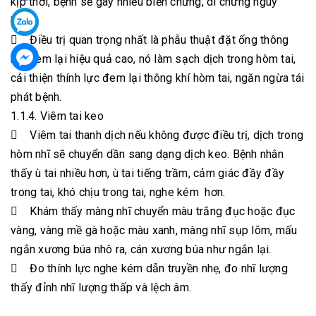
kịp thời, bệnh sẽ gây nhiều biến chứng, di chứng nguy
hiểm.
 Điều trị quan trọng nhất là phẫu thuật đặt ống thông
khí đem lại hiệu quả cao, nó làm sạch dịch trong hòm tai,
cải thiện thính lực đem lại thông khí hòm tai, ngăn ngừa tái
phát bệnh.
1.1.4. Viêm tai keo
 Viêm tai thanh dịch nếu không được điều trị, dịch trong
hòm nhĩ sẽ chuyển dần sang dạng dịch keo. Bệnh nhân
thấy ù tai nhiều hơn, ù tai tiếng trầm, cảm giác đầy đầy
trong tai, khó chịu trong tai, nghe kém hơn.
 Khám thấy màng nhĩ chuyển màu trắng đục hoặc đục
vàng, vàng mề gà hoặc màu xanh, màng nhĩ sụp lõm, mấu
ngắn xương búa nhô ra, cán xương búa như ngắn lại.
 Đo thính lực nghe kém dẫn truyền nhẹ, đo nhĩ lượng
thấy đỉnh nhĩ lượng thấp và lệch âm.