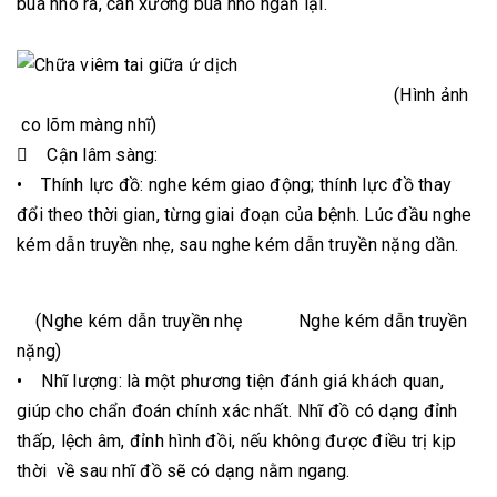
búa nhô ra, cán xương búa nhỏ ngắn lại.
(Hình ảnh
co lõm màng nhĩ)
 Cận lâm sàng:
• Thính lực đồ: nghe kém giao động; thính lực đồ thay
đổi theo thời gian, từng giai đoạn của bệnh. Lúc đầu nghe
kém dẫn truyền nhẹ, sau nghe kém dẫn truyền nặng dần.
(Nghe kém dẫn truyền nhẹ Nghe kém dẫn truyền
nặng)
• Nhĩ lượng: là một phương tiện đánh giá khách quan,
giúp cho chẩn đoán chính xác nhất. Nhĩ đồ có dạng đỉnh
thấp, lệch âm, đỉnh hình đồi, nếu không được điều trị kịp
thời về sau nhĩ đồ sẽ có dạng nằm ngang.