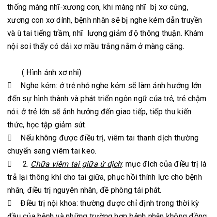
thống màng nhĩ-xương con, khi màng nhĩ bị xơ cứng,
xương con xơ dính, bệnh nhân sẽ bị nghe kém dẫn truyền
và ù tai tiếng trầm, nhĩ lượng giảm độ thông thuận. Khám
nội soi thấy có dải xơ mầu trắng nằm ở màng căng.
( Hình ảnh xơ nhĩ)
 Nghe kém: ở trẻ nhỏ nghe kém sẽ làm ảnh hưởng lớn
đến sự hình thành và phát triển ngôn ngữ của trẻ, trẻ chậm
nói. ở trẻ lớn sẽ ảnh hưởng đến giao tiếp, tiếp thu kiến
thức, học tập giảm sút.
 Nếu không được điều trị, viêm tai thanh dịch thường
chuyển sang viêm tai keo.
 2.
Chữa viêm tai giữa ứ dịch
: mục đích của điều trị là
trả lại thông khí cho tai giữa, phục hồi thính lực cho bệnh
nhân, điều trị nguyên nhân, đề phòng tái phát.
 Điều trị nội khoa: thường được chỉ định trong thời kỳ
đầu của bệnh và những trường hợp bệnh nhân không đồng