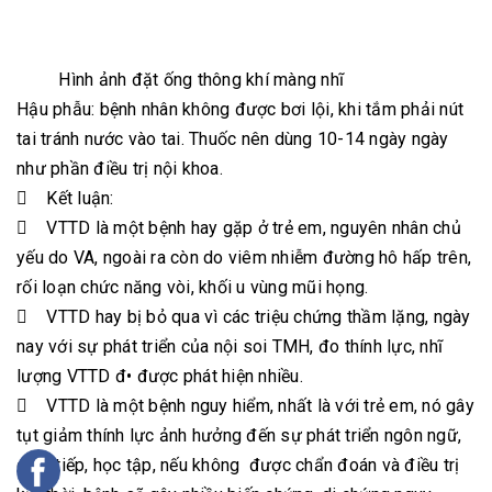
Hình ảnh đặt ống thông khí màng nhĩ
Hậu phẫu: bệnh nhân không được bơi lội, khi tắm phải nút
tai tránh nước vào tai. Thuốc nên dùng 10-14 ngày ngày
như phần điều trị nội khoa.
 Kết luận:
 VTTD là một bệnh hay gặp ở trẻ em, nguyên nhân chủ
yếu do VA, ngoài ra còn do viêm nhiễm đường hô hấp trên,
rối loạn chức năng vòi, khối u vùng mũi họng.
 VTTD hay bị bỏ qua vì các triệu chứng thầm lặng, ngày
nay với sự phát triển của nội soi TMH, đo thính lực, nhĩ
lượng VTTD đ• được phát hiện nhiều.
 VTTD là một bệnh nguy hiểm, nhất là với trẻ em, nó gây
tụt giảm thính lực ảnh hưởng đến sự phát triển ngôn ngữ,
giao tiếp, học tập, nếu không được chẩn đoán và điều trị