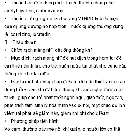
• Thuốc tiêu đờm long dịch: thuốc thường dùng như
acetyl cystein, carbocystein.
• Thuốc dị ứng: người ta cho rằng VTGƯD là biểu hiện
của dị ứng đường hô hấp trên. Thuốc dị ứng thường dùng
là cetirizine, loratadin...
 Phẫu thuật:
• Chích rạch màng nhĩ, đặt ống thông khí.
• Mục đích: rạch màng nhĩ để hút dịch trong hòm tai để
cải thiện thính lực cho trẻ, ngăn ngừa tái phát nhờ cung cấp
thông khí cho tai giữa.
• Đây là một phương pháp điều trị rất cần thiết và nên áp
dụng bởi vì sau khi đặt ống thông khí sức nghe được cải
thiện , giúp cho trẻ phát triển ngôn ngữ, giao tiếp, học tập,
phát triển tâm sinh lý hòa mình vào x• hội, mặt khác số lần
viêm tái phát sẽ giảm hẳn, giảm chi phí cho điều trị.
• Phương pháp tiến hành:
Vô cảm: thường gây mê nội khí quản, ở người lớn có thể