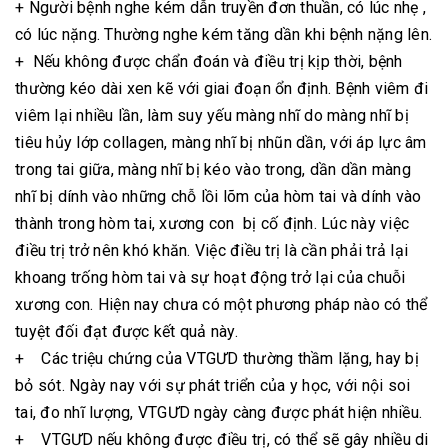
+ Người bệnh nghe kém dẫn truyền đơn thuần, có lúc nhẹ ,
có lúc nặng. Thường nghe kém tăng dần khi bệnh nặng lên.
+ Nếu không được chẩn đoán và điều trị kịp thời, bệnh
thường kéo dài xen kẽ với giai đoạn ổn định. Bệnh viêm đi
viêm lại nhiều lần, làm suy yếu màng nhĩ do màng nhĩ bị
tiêu hủy lớp collagen, màng nhĩ bị nhũn dần, với áp lực âm
trong tai giữa, màng nhĩ bị kéo vào trong, dần dần màng
nhĩ bị dính vào những chỗ lồi lõm của hòm tai và dính vào
thành trong hòm tai, xương con bị cố định. Lúc này việc
điều trị trở nên khó khăn. Việc điều trị là cần phải trả lại
khoang trống hòm tai và sự hoạt động trở lại của chuỗi
xương con. Hiện nay chưa có một phương pháp nào có thể
tuyệt đối đạt được kết quả này.
+ Các triệu chứng của VTGƯD thường thầm lặng, hay bị
bỏ sót. Ngày nay với sự phát triển của y học, với nội soi
tai, đo nhĩ lượng, VTGƯD ngày càng được phát hiện nhiều.
+ VTGƯD nếu không được điều trị, có thể sẽ gây nhiều di