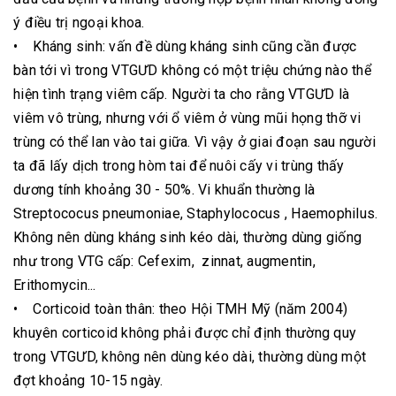
ý điều trị ngoại khoa.
• Kháng sinh: vấn đề dùng kháng sinh cũng cần được
bàn tới vì trong VTGƯD không có một triệu chứng nào thể
hiện tình trạng viêm cấp. Người ta cho rằng VTGƯD là
viêm vô trùng, nhưng với ổ viêm ở vùng mũi họng thỡ vi
trùng có thể lan vào tai giữa. Vì vậy ở giai đoạn sau người
ta đã lấy dịch trong hòm tai để nuôi cấy vi trùng thấy
dương tính khoảng 30 - 50%. Vi khuẩn thường là
Streptococus pneumoniae, Staphylococus , Haemophilus.
Không nên dùng kháng sinh kéo dài, thường dùng giống
như trong VTG cấp: Cefexim, zinnat, augmentin,
Erithomycin...
• Corticoid toàn thân: theo Hội TMH Mỹ (năm 2004)
khuyên corticoid không phải được chỉ định thường quy
trong VTGƯD, không nên dùng kéo dài, thường dùng một
đợt khoảng 10-15 ngày.