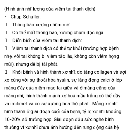
(Hình ảnh nhĩ lượng của viêm tai thanh dịch)
• Chụp Schuller.
 Thông bào xương chũm mờ.
 Có thể mất thông bào, xương chũm đặc ngà.
 Diễn biến của viêm tai thanh dịch:
 Viêm tai thanh dịch có thể tự khỏi (trường hợp bệnh
nhẹ, vòi tai không bị viêm tắc lâu, không còn viêm họng
mũi), nhưng dễ bị tái phát.
 Khỏi bệnh và hình thành xơ nhĩ: do tăng collagen và sợi
xơ cùng với sự thoái hóa hyalin, sự lắng đọng calci ở lớp
màng đáy của niêm mạc tai giữa và ở màng căng của
màng nhĩ, hình thành mảnh xơ hoá mầu trắng có thể dầy
vài milimet và có sự xương hoá thứ phát. Mảng xơ nhĩ
hình thành ở giai đoạn cuối của bệnh, tỷ lệ xơ nhĩ khoảng
10-20% số trường hợp. Giai đoạn đầu sức nghe bình
thường vì xơ nhĩ chưa ảnh hưởng đến rung động của hệ