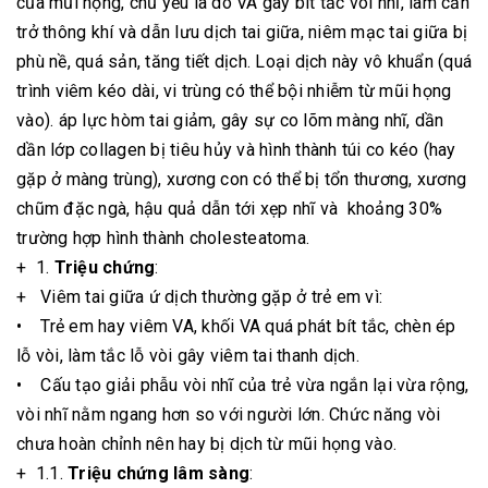
của mũi họng, chủ yếu là do VA gây bít tắc vòi nhĩ, làm cản
trở thông khí và dẫn lưu dịch tai giữa, niêm mạc tai giữa bị
phù nề, quá sản, tăng tiết dịch. Loại dịch này vô khuẩn (quá
trình viêm kéo dài, vi trùng có thể bội nhiễm từ mũi họng
vào). áp lực hòm tai giảm, gây sự co lõm màng nhĩ, dần
dần lớp collagen bị tiêu hủy và hình thành túi co kéo (hay
gặp ở màng trùng), xương con có thể bị tổn thương, xương
chũm đặc ngà, hậu quả dẫn tới xẹp nhĩ và khoảng 30%
trường hợp hình thành cholesteatoma.
+ 1.
Triệu chứng
:
+ Viêm tai giữa ứ dịch thường gặp ở trẻ em vì:
• Trẻ em hay viêm VA, khối VA quá phát bít tắc, chèn ép
lỗ vòi, làm tắc lỗ vòi gây viêm tai thanh dịch.
• Cấu tạo giải phẫu vòi nhĩ của trẻ vừa ngắn lại vừa rộng,
vòi nhĩ nằm ngang hơn so với người lớn. Chức năng vòi
chưa hoàn chỉnh nên hay bị dịch từ mũi họng vào.
+ 1.1.
Triệu chứng lâm sàng
: