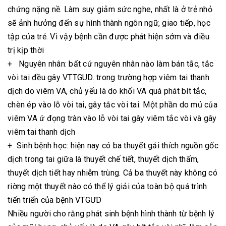
chứng nặng nề. Làm suy giảm sức nghe, nhất là ở trẻ nhỏ
sẽ ảnh hưởng đến sự hình thành ngôn ngữ, giao tiếp, học
tập của trẻ. Vì vậy bệnh cần được phát hiện sớm và điều
trị kịp thời
+ Nguyên nhân: bất cứ nguyên nhân nào làm bán tắc, tắc
vòi tai đều gây VTTGUD. trong trường hợp viêm tai thanh
dịch do viêm VA, chủ yếu là do khối VA quá phát bít tắc,
chèn ép vào lỗ vòi tai, gây tắc vòi tai. Một phần do mủ của
viêm VA ứ đọng tràn vào lỗ vòi tai gây viêm tắc vòi và gây
viêm tai thanh dịch
+ Sinh bệnh học: hiện nay có ba thuyết gải thích nguồn gốc
dịch trong tai giữa là thuyết chế tiết, thuyết dịch thấm,
thuyết dịch tiết hay nhiễm trùng. Cả ba thuyết này không có
riờng một thuyết nào có thể lý giải của toàn bộ quá trình
tiến triển của bệnh VTGƯD
Nhiều người cho rằng phát sinh bệnh hình thành từ bệnh lý