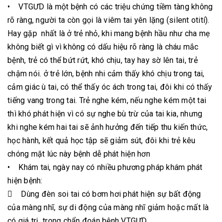
• VTGƯD là một bệnh có các triệu chứng tiềm tàng không
rõ ràng, người ta còn gọi là viêm tai yên lặng (silent otití).
Hay gặp nhất là ở trẻ nhỏ, khi mang bệnh hầu như cha mẹ
không biết gì vì không có dấu hiệu rõ ràng là cháu mắc
bệnh, trẻ có thể bứt rứt, khó chịu, tay hay sờ lên tai, trẻ
chậm nói. ở trẻ lớn, bệnh nhi cảm thấy khó chịu trong tai,
cảm giác ù tai, có thể thấy óc ách trong tai, đôi khi có thấy
tiếng vang trong tai. Trẻ nghe kém, nếu nghe kém một tai
thì khó phát hiện vì có sự nghe bù trừ của tai kia, nhưng
khi nghe kém hai tai sẽ ảnh hưởng đến tiếp thu kiến thức,
học hành, kết quả học tập sẽ giảm sút, đôi khi trẻ kêu
chóng mặt lúc này bệnh dễ phát hiện hơn
• Khám tai, ngày nay có nhiều phương pháp khám phát
hiện bệnh:
 Dùng đèn soi tai có bơm hơi phát hiện sự bất động
của màng nhĩ, sự di động của màng nhĩ giảm hoặc mất là
có giá trị trong chẩn đoán bệnh VTGƯD