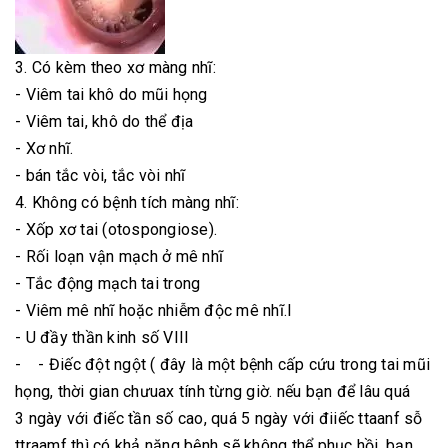
3. Có kèm theo xơ màng nhĩ:
- Viêm tai khô do mũi họng
- Viêm tai, khô do thể địa
- Xơ nhĩ.
- bán tắc vòi, tắc vòi nhĩ
4. Không có bệnh tích màng nhĩ:
- Xốp xơ tai (otospongiose).
- Rối loạn vận mạch ở mê nhĩ
- Tắc động mạch tai trong
- Viêm mê nhĩ hoặc nhiễm độc mê nhĩ.l
- U đầy thần kinh số VIII
- - Điếc đột ngột ( đây là một bệnh cấp cứu trong tai mũi
họng, thời gian chưuax tính từng giờ. nếu bạn để lâu quá
3 ngày với điếc tần số cao, quá 5 ngày với điiếc ttaanf sỗ
ttraamf thì có khả năng bệnh sẽ không thể phục hồi, bạn