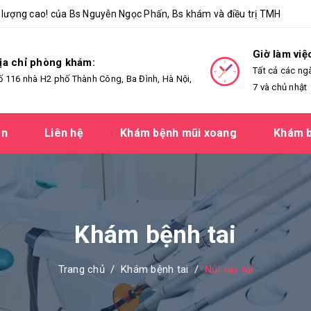
lượng cao! của Bs Nguyễn Ngọc Phấn, Bs khám và điều trị TMH
Giờ làm việ
ịa chỉ phòng khám:
Tất cả các ng
ố 116 nhà H2 phố Thành Công, Ba Đình, Hà Nội,
7 và chủ nhật
ản
Liên hệ
Khám bệnh mũi xoang
Khám b
Khám bệnh tai
Trang chủ
/
Khám bệnh tai
/
Nút ráy tai