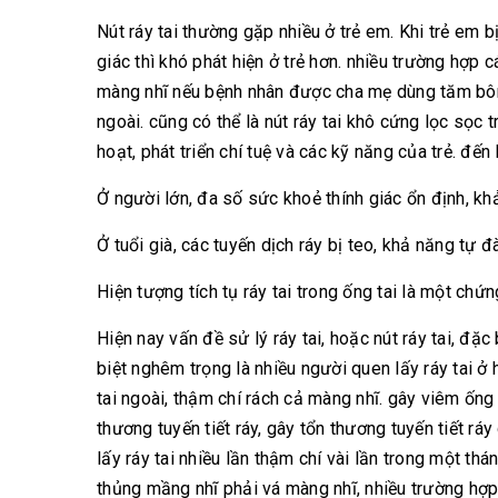
Nút ráy tai thường gặp nhiều ở trẻ em. Khi trẻ em 
giác thì khó phát hiện ở trẻ hơn. nhiều trường hợp 
màng nhĩ nếu bệnh nhân được cha mẹ dùng tăm bông
ngoài. cũng có thể là nút ráy tai khô cứng lọc sọc 
hoạt, phát triển chí tuệ và các kỹ năng của trẻ. đế
Ở người lớn, đa số sức khoẻ thính giác ổn định, khả n
Ở tuổi già, các tuyến dịch ráy bị teo, khả năng tự đ
Hiện tượng tích tụ ráy tai trong ống tai là một chứng
Hiện nay vấn đề sử lý ráy tai, hoặc nút ráy tai, đặ
biệt nghêm trọng là nhiều người quen lấy ráy tai 
tai ngoài, thậm chí rách cả màng nhĩ. gây viêm ống 
thương tuyến tiết ráy, gây tổn thương tuyến tiết rá
lấy ráy tai nhiều lần thậm chí vài lần trong một th
thủng mầng nhĩ phải vá màng nhĩ, nhiều trường hợp