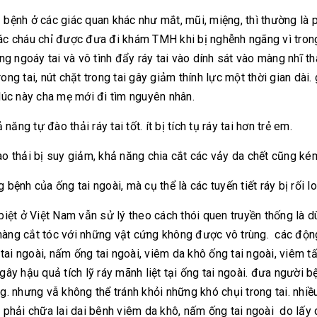
bị bệnh ở các giác quan khác như mắt, mũi, miệng, thì thường là
các cháu chỉ được đưa đi khám TMH khi bị nghễnh ngãng vì trong t
 ngoáy tai và vô tình đẩy ráy tai vào dính sát vào màng nhĩ t
trong tai, nút chặt trong tai gây giảm thính lực một thời gian dà
n lúc này cha mẹ mới đi tìm nguyên nhân.
ăng tự đào thải ráy tai tốt. ít bị tích tụ ráy tai hơn trẻ em.
ào thải bị suy giảm, khả năng chia cắt các vảy da chết cũng kém,
 bệnh của ống tai ngoài, mà cụ thể là các tuyến tiết ráy bị rối l
c biệt ở Việt Nam vẫn sử lý theo cách thói quen truyền thống là 
ở hàng cắt tóc với những vật cứng không được vô trùng. các độn
tai ngoài, nấm ống tai ngoài, viêm da khô ống tai ngoài, viêm tấy
y gây hậu quả tích lỹ ráy mãnh liệt tại ống tai ngoài. đưa ngườ
áng. nhưng vẫ không thể tránh khỏi những khó chụi trong tai. nhi
 phải chữa lai dai bênh viêm da khô, nấm ống tai ngoài do lấy 