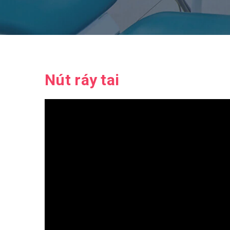
Nút ráy tai