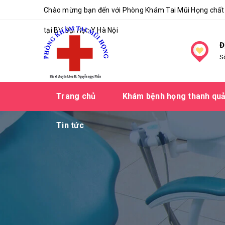
Chào mừng bạn đến với Phòng Khám Tai Mũi Họng chất 
tại BV Đại Học Y Hà Nội
Đ
S
Trang chủ
Khám bệnh họng thanh qu
Tin tức