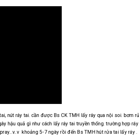
y tai, nút ráy tai. cần được Bs CK TMH lấy ráy qua nội soi. bơm r
gây hậu quả gì như cách lấy ráy tai truyền thống. trường hợp ráy
pray...v..v khoảng 5-7 ngày rồi đến Bs TMH hút rửa tai lấy ráy .