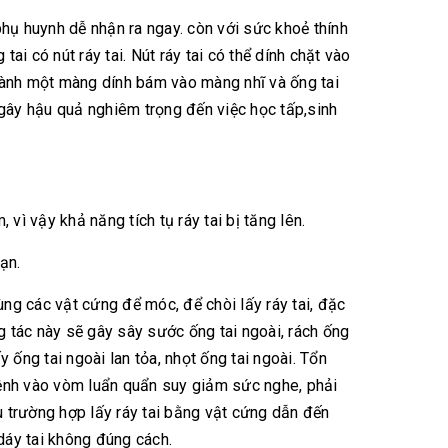
 phụ huynh dễ nhận ra ngay. còn với sức khoẻ thính
ai có nút ráy tai. Nút ráy tai có thể dính chặt vào
hành một màng dính bám vào màng nhĩ và ống tai
i. gây hậu quả nghiêm trọng đến việc học tấp,sinh
 vì vậy khả năng tích tụ ráy tai bị tăng lên.
oạn.
dùng các vật cứng để móc, để chòi lấy ráy tai, đặc
g tác này sẽ gây sây sước ống tai ngoài, rách ống
 ống tai ngoài lan tỏa, nhọt ống tai ngoài. Tổn
i bệnh vào vòm luẩn quẩn suy giảm sức nghe, phải
ều trường hợp lấy ráy tai bằng vật cứng dẫn đến
dáy tai không đúng cách.